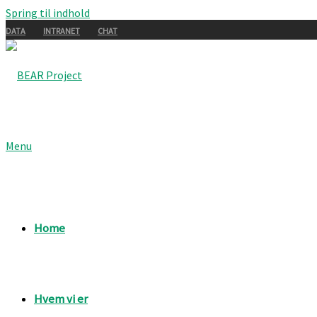
Spring til indhold
DATA
INTRANET
CHAT
Menu
Home
Hvem vi er